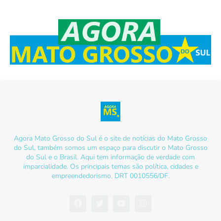
Agora Mato Grosso do Sul é o site de notícias do Mato Grosso
do Sul, também somos um espaço para discutir o Mato Grosso
do Sul e o Brasil. Aqui tem informação de verdade com
imparcialidade. Os principais temas são política, cidades e
empreendedorismo. DRT 0010556/DF.