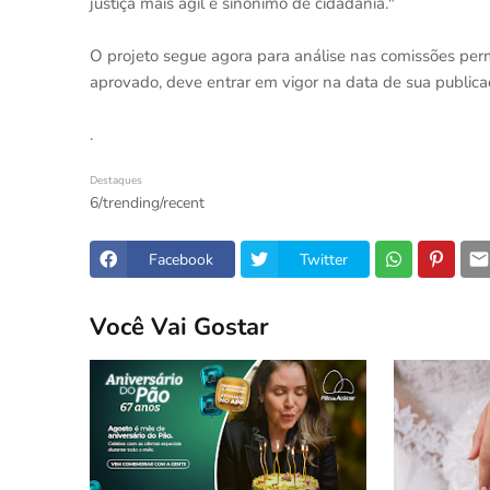
justiça mais ágil é sinônimo de cidadania."
O projeto segue agora para análise nas comissões perm
aprovado, deve entrar em vigor na data de sua public
.
Destaques
6/trending/recent
Facebook
Twitter
Você Vai Gostar