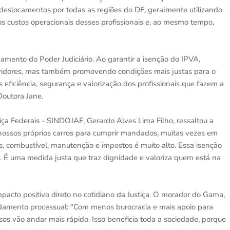
 deslocamentos por todas as regiões do DF, geralmente utilizando
 os custos operacionais desses profissionais e, ao mesmo tempo,
namento do Poder Judiciário. Ao garantir a isenção do IPVA,
vidores, mas também promovendo condições mais justas para o
 eficiência, segurança e valorização dos profissionais que fazem a
Doutora Jane.
tiça Federais - SINDOJAF, Gerardo Alves Lima Filho, ressaltou a
 nossos próprios carros para cumprir mandados, muitas vezes em
ros, combustível, manutenção e impostos é muito alto. Essa isenção
. É uma medida justa que traz dignidade e valoriza quem está na
pacto positivo direto no cotidiano da Justiça. O morador do Gama,
andamento processual: "Com menos burocracia e mais apoio para
s vão andar mais rápido. Isso beneficia toda a sociedade, porque