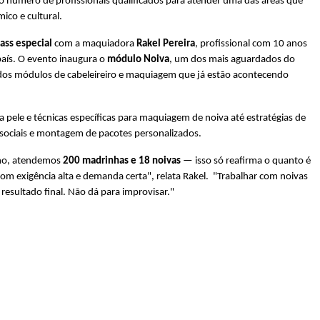
 o número de profissionais qualificados para atender uma das áreas que 
ico e cultural.
ass especial
 com a maquiadora 
Rakel Pereira
, profissional com 10 anos 
ís. O evento inaugura o 
módulo Noiva
, um dos mais aguardados do 
dos módulos de cabeleireiro e maquiagem que já estão acontecendo 
pele e técnicas específicas para maquiagem de noiva até estratégias de 
 sociais e montagem de pacotes personalizados.
ho, atendemos 
200 madrinhas e 18 noivas
 — isso só reafirma o quanto é 
m exigência alta e demanda certa", relata Rakel.  "Trabalhar com noivas 
 resultado final. Não dá para improvisar."