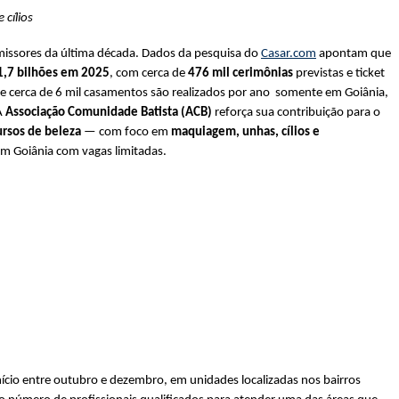
cílios
missores da última década. Dados da pesquisa do 
Casar.com
 apontam que 
1,7 bilhões em 2025
, com cerca de 
476 mil cerimônias
 previstas e ticket 
e cerca de 6 mil casamentos são realizados por ano  somente em Goiânia, 
 
Associação Comunidade Batista (ACB)
 reforça sua contribuição para o 
ursos de beleza
 — com foco em 
maquiagem, unhas, cílios e 
em Goiânia com vagas limitadas.
 distribuídas entre cinco cursos com início entre outubro e dezembro, em unidades localizadas nos bairros 