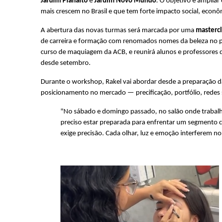
Jardim Planalto
 e 
Jardim Novo Mundo
. O objetivo é ampliar
mais crescem no Brasil e que tem forte impacto social, econôm
A abertura das novas turmas será marcada por uma 
mastercl
de carreira e formação com renomados nomes da beleza no pa
curso de maquiagem da ACB, e reunirá alunos e professores 
desde setembro.
Durante o workshop, Rakel vai abordar desde a preparação da 
posicionamento no mercado — precificação, portfólio, redes
"No sábado e domingo passado, no salão onde trabal
preciso estar preparada para enfrentar um segmento co
exige precisão. Cada olhar, luz e emoção interferem no