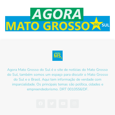
Agora Mato Grosso do Sul é o site de notícias do Mato Grosso
do Sul, também somos um espaço para discutir o Mato Grosso
do Sul e o Brasil. Aqui tem informação de verdade com
imparcialidade. Os principais temas são política, cidades e
empreendedorismo. DRT 0010556/DF.