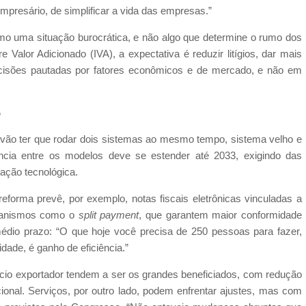
 empresário, de simplificar a vida das empresas.”
como uma situação burocrática, e não algo que determine o rumo dos
Valor Adicionado (IVA), a expectativa é reduzir litígios, dar mais
cisões pautadas por fatores econômicos e de mercado, e não em
o
vão ter que rodar dois sistemas ao mesmo tempo, sistema velho e
ência entre os modelos deve se estender até 2033, exigindo das
ação tecnológica.
eforma prevê, por exemplo, notas fiscais eletrônicas vinculadas a
ecanismos como o
split payment
, que garantem maior conformidade
no médio prazo: “O que hoje você precisa de 250 pessoas para fazer,
idade, é ganho de eficiência.”
ócio exportador tendem a ser os grandes beneficiados, com redução
acional. Serviços, por outro lado, podem enfrentar ajustes, mas com