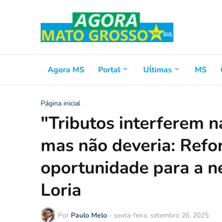
Agora MS
Portal
Uĺtimas
MS
Página inicial
"Tributos interferem 
mas não deveria: Refor
oportunidade para a ne
Loria
Por
Paulo Melo
-
sexta-feira, setembro 26, 2025