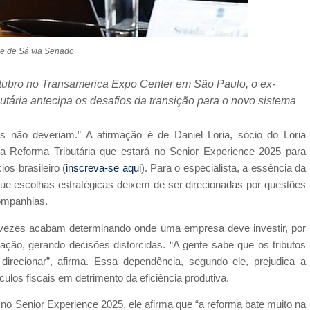
e de Sá via Senado
tubro no Transamerica Expo Center em São Paulo, o ex-
butária antecipa os desafios da transição para o novo sistema
s não deveriam.” A afirmação é de Daniel Loria, sócio do Loria
da Reforma Tributária que estará no Senior Experience 2025 para
s brasileiro (
inscreva-se aqui
). Para o especialista, a essência da
que escolhas estratégicas deixem de ser direcionadas por questões
companhias.
tas vezes acabam determinando onde uma empresa deve investir, por
ação, gerando decisões distorcidas. “A gente sabe que os tributos
irecionar”, afirma. Essa dependência, segundo ele, prejudica a
ulos fiscais em detrimento da eficiência produtiva.
 no Senior Experience 2025, ele afirma que “a reforma bate muito na