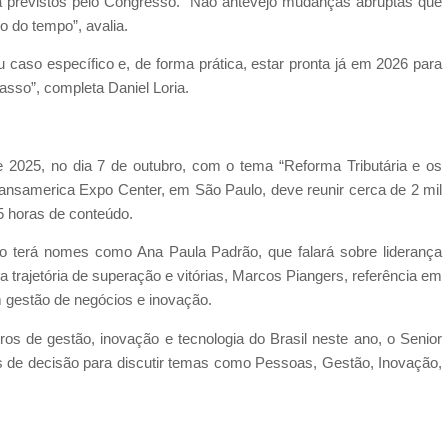
já previstos pelo Congresso. “Não antevejo mudanças abruptas que
o do tempo”, avalia.
 caso específico e, de forma prática, estar pronta já em 2026 para
asso”, completa Daniel Loria.
ce 2025, no dia 7 de outubro, com o tema “Reforma Tributária e os
nsamerica Expo Center, em São Paulo, deve reunir cerca de 2 mil
5 horas de conteúdo.
o terá nomes como Ana Paula Padrão, que falará sobre liderança
a trajetória de superação e vitórias, Marcos Piangers, referência em
em gestão de negócios e inovação.
os de gestão, inovação e tecnologia do Brasil neste ano, o Senior
es de decisão para discutir temas como Pessoas, Gestão, Inovação,