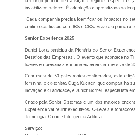
um longo período de transição e regimes específicos 
inviabilizem setores. É adaptação e aprendizado ao long
“Cada companhia precisa identificar os impactos no seu
emitir notas fiscais com IBS e CBS. Esse é o primeiro p
Senior Experience 2025
Daniel Loria participa da Plenária do Senior Experien
Desafios das Empresas”. O evento que acontece no Tra
líderes empresariais em uma experiência imersiva de 3
Com mais de 50 palestrantes confirmados, esta ediçã
feminina, o ex-tenista Guga Kuerten, que compartilha su
inovação e criatividade, e Junior Borneli, especialista 
Criado pela Senior Sistemas e um dos maiores encontr
Experience vai reunir executivos, C-Levels e tomador
Tecnologia, Cloud e Inteligência Artificial.
Serviço: