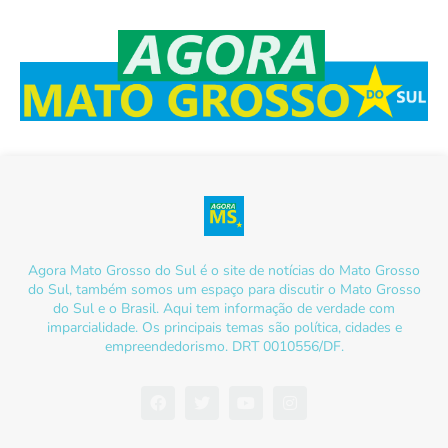
Agora Mato Grosso do Sul é o site de notícias do Mato Grosso
do Sul, também somos um espaço para discutir o Mato Grosso
do Sul e o Brasil. Aqui tem informação de verdade com
imparcialidade. Os principais temas são política, cidades e
empreendedorismo. DRT 0010556/DF.