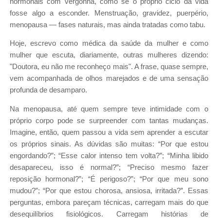
hormonais com vergonha, como se o próprio ciclo da vida
fosse algo a esconder. Menstruação, gravidez, puerpério,
menopausa — fases naturais, mas ainda tratadas como tabu.
Hoje, escrevo como médica da saúde da mulher e como
mulher que escuta, diariamente, outras mulheres dizendo:
"Doutora, eu não me reconheço mais". A frase, quase sempre,
vem acompanhada de olhos marejados e de uma sensação
profunda de desamparo.
Na menopausa, até quem sempre teve intimidade com o
próprio corpo pode se surpreender com tantas mudanças.
Imagine, então, quem passou a vida sem aprender a escutar
os próprios sinais. As dúvidas são muitas: “Por que estou
engordando?”; “Esse calor intenso tem volta?”; “Minha libido
desapareceu, isso é normal?”; “Preciso mesmo fazer
reposição hormonal?”; “É perigoso?”; “Por que meu sono
mudou?”; “Por que estou chorosa, ansiosa, irritada?”. Essas
perguntas, embora pareçam técnicas, carregam mais do que
desequilíbrios fisiológicos. Carregam histórias de