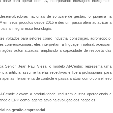
 base para operar com IA, incorporando interações inteligentes,
esenvolvedoras nacionais de software de gestão, foi pioneira na
IA em seus produtos desde 2015 e deu um passo além ao aplicar a
aís a integrar essa tecnologia.
tes voltados para setores como Indústria, construção, agronegócio,
tes conversacionais, eles interpretam a linguagem natural, acessam
 ações automatizadas, ampliando a capacidade de resposta das
da Senior, Jean Paul Vieira, o modelo AI-Centric representa uma
ia artificial assume tarefas repetitivas e libera profissionais para
 ser apenas ferramenta de controle e passa a atuar como conselheiro
Centric elevam a produtividade, reduzem custos operacionais e
onando o ERP como agente ativo na evolução dos negócios.
cial na gestão empresarial