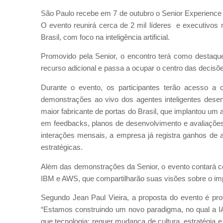
São Paulo recebe em 7 de outubro o Senior Experience 
O evento reunirá cerca de 2 mil líderes e executivos
Brasil, com foco na inteligência artificial.
Promovido pela Senior, o encontro terá como destaqu
recurso adicional e passa a ocupar o centro das decisõ
Durante o evento, os participantes terão acesso a
demonstrações ao vivo dos agentes inteligentes desen
maior fabricante de portas do Brasil, que implantou um
em feedbacks, planos de desenvolvimento e avaliações
interações mensais, a empresa já registra ganhos de 
estratégicas.
Além das demonstrações da Senior, o evento contará c
IBM e AWS, que compartilharão suas visões sobre o im
Segundo Jean Paul Vieira, a proposta do evento é prov
“Estamos construindo um novo paradigma, no qual a I
que tecnologia; requer mudança de cultura, estratégia