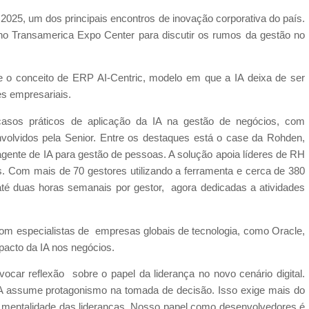
2025, um dos principais encontros de inovação corporativa do país.
 no Transamerica Expo Center para discutir os rumos da gestão no
e o conceito de ERP AI-Centric, modelo em que a IA deixa de ser
es empresariais.
 casos práticos de aplicação da IA na gestão de negócios, com
volvidos pela Senior. Entre os destaques está o case da Rohden,
 agente de IA para gestão de pessoas. A solução apoia líderes de RH
. Com mais de 70 gestores utilizando a ferramenta e cerca de 380
até duas horas semanais por gestor, agora dedicadas a atividades
om especialistas de empresas globais de tecnologia, como Oracle,
pacto da IA nos negócios.
ocar reflexão sobre o papel da liderança no novo cenário digital.
A assume protagonismo na tomada de decisão. Isso exige mais do
 e mentalidade das lideranças. Nosso papel como desenvolvedores é