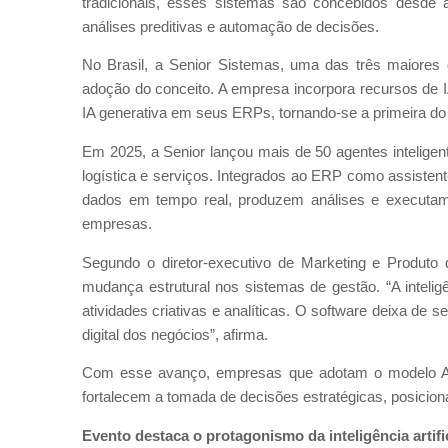
tradicionais, esses sistemas são concebidos desde a
análises preditivas e automação de decisões.
No Brasil, a Senior Sistemas, uma das três maiores d
adoção do conceito. A empresa incorpora recursos de 
IA generativa em seus ERPs, tornando-se a primeira do p
Em 2025, a Senior lançou mais de 50 agentes inteligen
logística e serviços. Integrados ao ERP como assisten
dados em tempo real, produzem análises e executam
empresas.
Segundo o diretor-executivo de Marketing e Produto 
mudança estrutural nos sistemas de gestão. “A inteligênc
atividades criativas e analíticas. O software deixa de
digital dos negócios”, afirma.
Com esse avanço, empresas que adotam o modelo AI-
fortalecem a tomada de decisões estratégicas, posici
Evento destaca o protagonismo da inteligência artifi