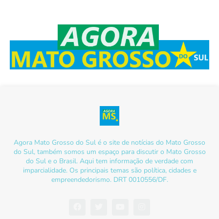
Agora Mato Grosso do Sul é o site de notícias do Mato Grosso
do Sul, também somos um espaço para discutir o Mato Grosso
do Sul e o Brasil. Aqui tem informação de verdade com
imparcialidade. Os principais temas são política, cidades e
empreendedorismo. DRT 0010556/DF.