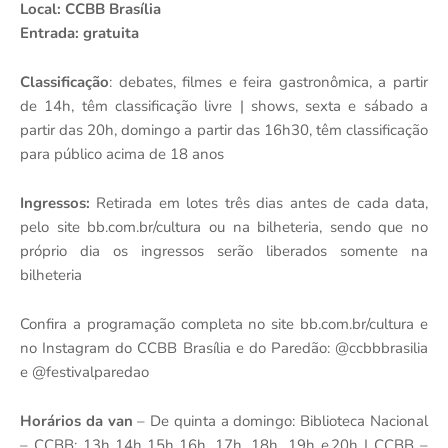
Local
: CCBB Brasília
Entrada
: gratuita
Classificação
: debates, filmes e feira gastronômica, a partir
de 14h, têm classificação livre | shows, sexta e sábado a
partir das 20h, domingo a partir das 16h30, têm classificação
para público acima de 18 anos
Ingressos:
Retirada em lotes três dias antes de cada data,
pelo site bb.com.br/cultura ou na bilheteria, sendo que no
próprio dia os ingressos serão liberados somente na
bilheteria
Confira a programação completa no site bb.com.br/cultura e
no Instagram do CCBB Brasília e do Paredão: @ccbbbrasilia
e @festivalparedao
Horários da van
– De quinta a domingo: Biblioteca Nacional
– CCBB: 13h, 14h, 15h, 16h, 17h, 18h, 19h e 20h | CCBB –