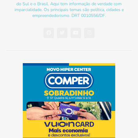
do Sul e o Brasil. Aqui tem informação de verdade com
imparcialidade. Os principais temas são política, cidades e
empreendedorismo. DRT 0010556/DF.