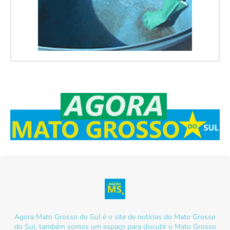
Agora Mato Grosso do Sul é o site de notícias do Mato Grosso
do Sul, também somos um espaço para discutir o Mato Grosso