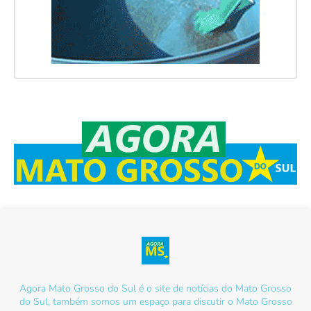
Agora Mato Grosso do Sul é o site de notícias do Mato Grosso
do Sul, também somos um espaço para discutir o Mato Grosso