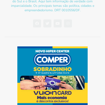
do Sul e o Brasil. Aqui tem informação de verdade com
imparcialidade. Os principais temas são política, cidades e
empreendedorismo. DRT 0010556/DF.