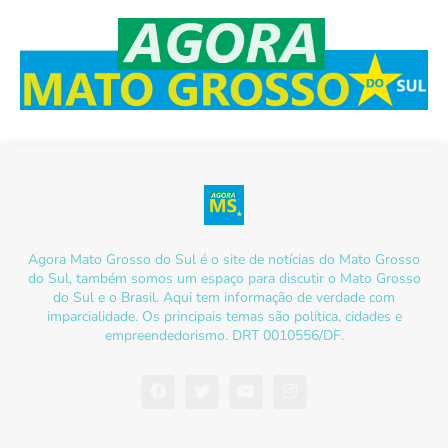
Agora Mato Grosso do Sul é o site de notícias do Mato Grosso
do Sul, também somos um espaço para discutir o Mato Grosso
do Sul e o Brasil. Aqui tem informação de verdade com
imparcialidade. Os principais temas são política, cidades e
empreendedorismo. DRT 0010556/DF.