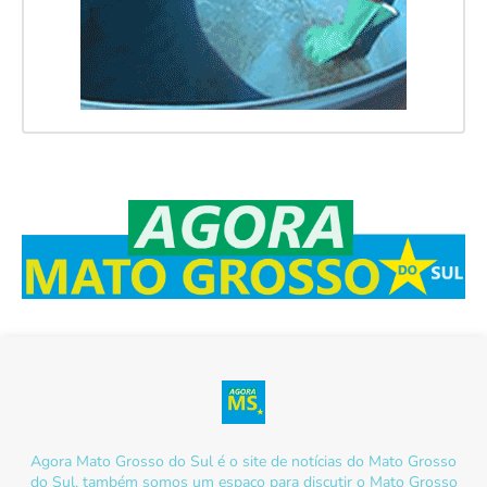
Agora Mato Grosso do Sul é o site de notícias do Mato Grosso
do Sul, também somos um espaço para discutir o Mato Grosso