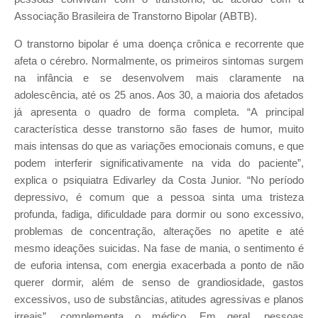
Associação Brasileira de Transtorno Bipolar (ABTB).
O transtorno bipolar é uma doença crônica e recorrente que
afeta o cérebro. Normalmente, os primeiros sintomas surgem
na infância e se desenvolvem mais claramente na
adolescência, até os 25 anos. Aos 30, a maioria dos afetados
já apresenta o quadro de forma completa. “A principal
característica desse transtorno são fases de humor, muito
mais intensas do que as variações emocionais comuns, e que
podem interferir significativamente na vida do paciente”,
explica o psiquiatra Edivarley da Costa Junior. “No período
depressivo, é comum que a pessoa sinta uma tristeza
profunda, fadiga, dificuldade para dormir ou sono excessivo,
problemas de concentração, alterações no apetite e até
mesmo ideações suicidas. Na fase de mania, o sentimento é
de euforia intensa, com energia exacerbada a ponto de não
querer dormir, além de senso de grandiosidade, gastos
excessivos, uso de substâncias, atitudes agressivas e planos
irreais”, complementa o médico. Em geral, pessoas