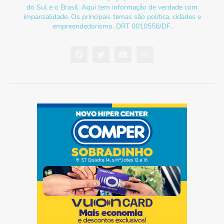
do Sul e o Brasil. Aqui tem informação de verdade com
imparcialidade. Os principais temas são política, cidades e
empreendedorismo. DRT 0010556/DF.