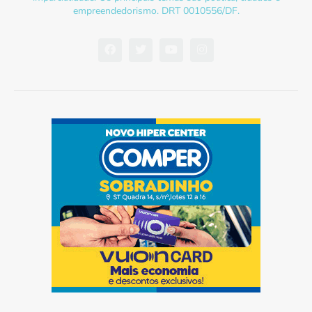
empreendedorismo. DRT 0010556/DF.