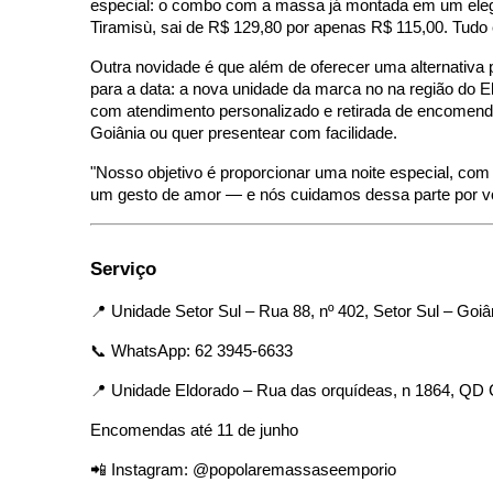
especial: o combo com a massa já montada em um elega
Tiramisù, sai de R$ 129,80 por apenas R$ 115,00. Tudo é
Outra novidade é que além de oferecer uma alternativa
para a data: a nova unidade da marca no na região do 
com atendimento personalizado e retirada de encomen
Goiânia ou quer presentear com facilidade.
"Nosso objetivo é proporcionar uma noite especial, c
um gesto de amor — e nós cuidamos dessa parte por vo
Serviço
📍 Unidade Setor Sul – Rua 88, nº 402, Setor Sul – Goi
📞 WhatsApp: 62 3945-6633
📍 Unidade Eldorado – Rua das orquídeas, n 1864, QD 
Encomendas até 11 de junho
📲 Instagram: @popolaremassaseemporio