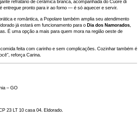
nte refratário de cerâmica branca, acompanhada do Cuore di
 entregue pronto para ir ao forno — é só aquecer e servir.
 prática e romântica, a Popolare também amplia seu atendimento
Eldorado já estará em funcionamento para o
Dia dos Namorados
,
das. É uma opção a mais para quem mora na região oeste de
om comida feita com carinho e sem complicações. Cozinhar também é
cê", reforça Carina.
ânia – GO
CP 23 LT 10 casa 04. Eldorado.