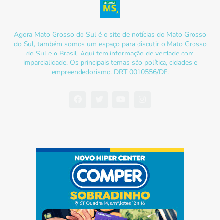
Agora Mato Grosso do Sul é o site de notícias do Mato Grosso
do Sul, também somos um espaço para discutir o Mato Grosso
do Sul e o Brasil. Aqui tem informação de verdade com
imparcialidade. Os principais temas são política, cidades e
empreendedorismo. DRT 0010556/DF.