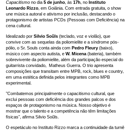
Capacitismo
no dia
5 de junho
, às
17h
, no
Instituto
Leonardo
Rizzo
, em Goiânia. Com entrada gratuita, o show
une música autoral e ativismo por inclusão, destacando o
protagonismo de artistas PCDs (Pessoas com Deficiência) na
cena cultural.
Idealizado por
Silvio Soũls
(teclado, voz e violão), que
convive com as sequelas da poliomielite e a síndrome pós-
pólio, o Sr. Souls conta ainda com
Pedro Fleury
(baixo),
músico com aspecto autista, e
W. Micena
(bateria), também
sobrevivente da poliomielite, além da participação especial do
guitarrista convidado, Matheus Guerra. O trio apresenta
composições que transitam entre MPB, rock, blues e country,
em uma estética definida pelos integrantes como MPB
experimental.
"Combatemos principalmente o capacitismo cultural, que
exclui pessoas com deficiência dos grandes palcos e dos
espaços de protagonismo na música. Nosso objetivo é
mostrar que o talento e a competência não têm limitações
físicas", afirma Silvio Soũls.
O espetáculo no Instituto
Rizzo
marca a continuidade da turnê