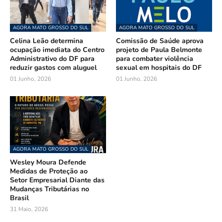
AGORA MATO GROSSO DO SUL
AGORA MATO GROSSO DO SUL
Celina Leão determina
Comissão de Saúde aprova
ocupação imediata do Centro
projeto de Paula Belmonte
Administrativo do DF para
para combater violência
reduzir gastos com aluguel
sexual em hospitais do DF
01 Junho, 2026
01 Junho, 2026
AGORA MATO GROSSO DO SUL
Wesley Moura Defende
Medidas de Proteção ao
Setor Empresarial Diante das
Mudanças Tributárias no
Brasil
31 Maio, 2026