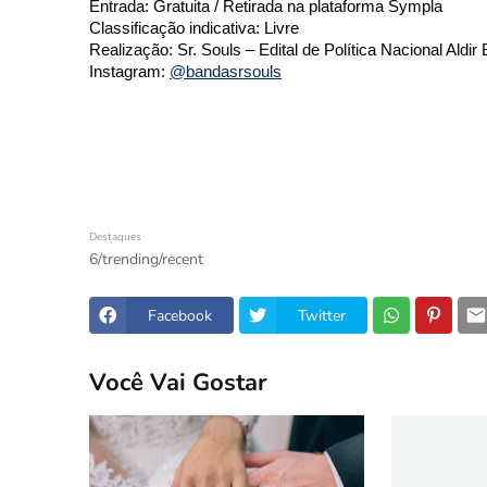
Entrada: Gratuita / Retirada na plataforma Sympla
Classificação indicativa: Livre
Realização: Sr. Souls – Edital de Política Nacional Al
Instagram:
@bandasrsouls
Destaques
6/trending/recent
Facebook
Twitter
Você Vai Gostar