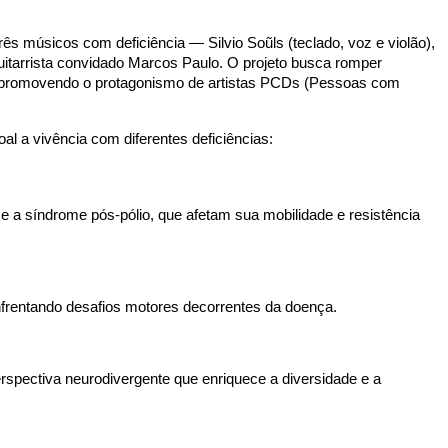
três músicos com deficiência — Silvio Soũls (teclado, voz e violão),
uitarrista convidado Marcos Paulo. O projeto busca romper
ais, promovendo o protagonismo de artistas PCDs (Pessoas com
oal a vivência com diferentes deficiências:
 e a síndrome pós-pólio, que afetam sua mobilidade e resistência 
nfrentando desafios motores decorrentes da doença.
rspectiva neurodivergente que enriquece a diversidade e a 