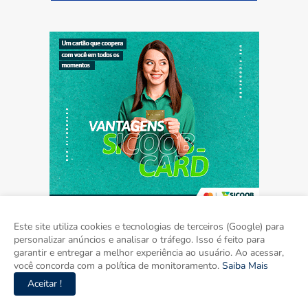
Este site utiliza cookies e tecnologias de terceiros (Google) para
personalizar anúncios e analisar o tráfego. Isso é feito para
garantir e entregar a melhor experiência ao usuário. Ao acessar,
Home
Sobre
Contato
Mídia Kit
você concorda com a política de monitoramento.
Saiba Mais
Aceitar !
Copyright ©
2026
Agora Mato Grosso do Sul