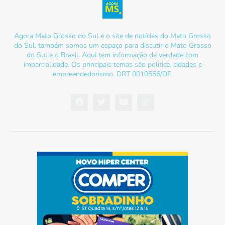
Agora Mato Grosso do Sul é o site de notícias do Mato Grosso
do Sul, também somos um espaço para discutir o Mato Grosso
do Sul e o Brasil. Aqui tem informação de verdade com
imparcialidade. Os principais temas são política, cidades e
empreendedorismo. DRT 0010556/DF.