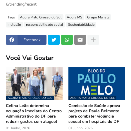
6/trending/recent
Tags
Agora Mato Grosso do Sul
Agora MS
Grupo Marista
inclusão
responsabilidade social
Sustentabilidade
Facebook
Você Vai Gostar
AGORA MATO GROSSO DO SUL
AGORA MATO GROSSO DO SUL
Celina Leão determina
Comissão de Saúde aprova
ocupação imediata do Centro
projeto de Paula Belmonte
Administrativo do DF para
para combater violência
reduzir gastos com aluguel
sexual em hospitais do DF
01 Junho, 2026
01 Junho, 2026