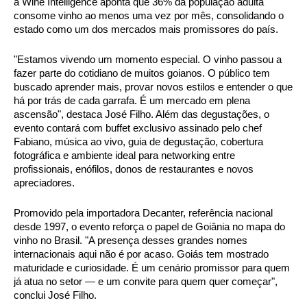
a Wine Intelligence aponta que 36% da população adulta 
consome vinho ao menos uma vez por mês, consolidando o 
estado como um dos mercados mais promissores do país.
"Estamos vivendo um momento especial. O vinho passou a 
fazer parte do cotidiano de muitos goianos. O público tem 
buscado aprender mais, provar novos estilos e entender o que 
há por trás de cada garrafa. É um mercado em plena 
ascensão", destaca José Filho. Além das degustações, o 
evento contará com buffet exclusivo assinado pelo chef 
Fabiano, música ao vivo, guia de degustação, cobertura 
fotográfica e ambiente ideal para networking entre 
profissionais, enófilos, donos de restaurantes e novos 
apreciadores.
Promovido pela importadora Decanter, referência nacional 
desde 1997, o evento reforça o papel de Goiânia no mapa do 
vinho no Brasil. "A presença desses grandes nomes 
internacionais aqui não é por acaso. Goiás tem mostrado 
maturidade e curiosidade. É um cenário promissor para quem 
já atua no setor — e um convite para quem quer começar", 
conclui José Filho.