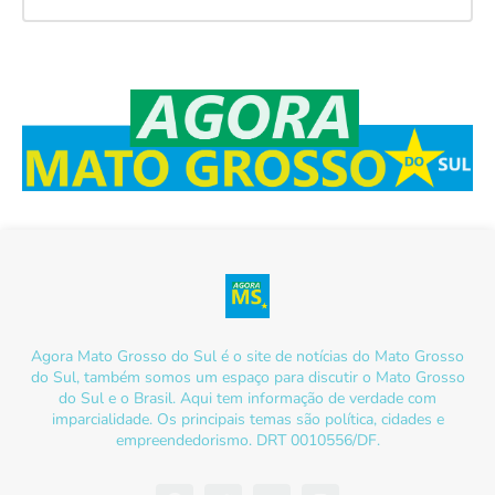
Agora Mato Grosso do Sul é o site de notícias do Mato Grosso
do Sul, também somos um espaço para discutir o Mato Grosso
do Sul e o Brasil. Aqui tem informação de verdade com
imparcialidade. Os principais temas são política, cidades e
empreendedorismo. DRT 0010556/DF.