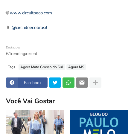
🌐
www.circuitoeco.com
📱
@circuitoecobrasil
Destaques
6/trending/recent
Tags
Agora Mato Grosso do Sul
Agora MS
Facebook
Você Vai Gostar