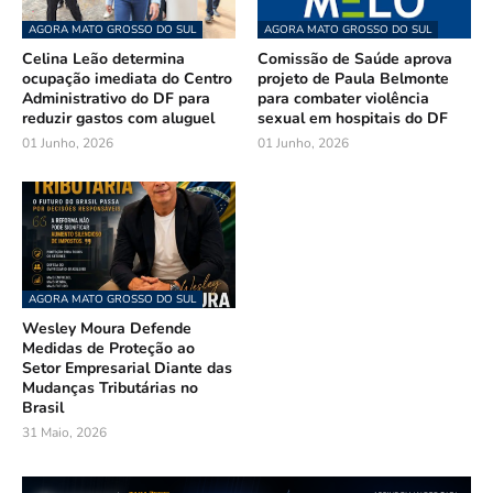
AGORA MATO GROSSO DO SUL
AGORA MATO GROSSO DO SUL
Celina Leão determina
Comissão de Saúde aprova
ocupação imediata do Centro
projeto de Paula Belmonte
Administrativo do DF para
para combater violência
reduzir gastos com aluguel
sexual em hospitais do DF
01 Junho, 2026
01 Junho, 2026
AGORA MATO GROSSO DO SUL
Wesley Moura Defende
Medidas de Proteção ao
Setor Empresarial Diante das
Mudanças Tributárias no
Brasil
31 Maio, 2026