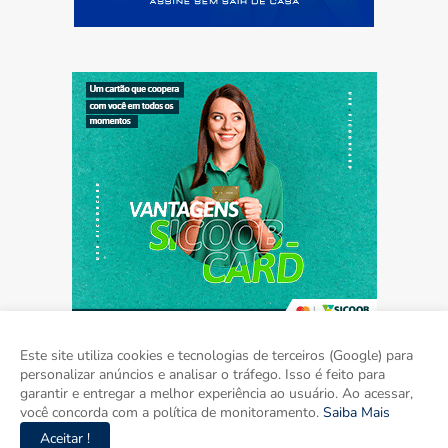
Este site utiliza cookies e tecnologias de terceiros (Google) para
personalizar anúncios e analisar o tráfego. Isso é feito para
garantir e entregar a melhor experiência ao usuário. Ao acessar,
Home
Sobre
Contato
Mídia Kit
você concorda com a política de monitoramento.
Saiba Mais
Aceitar !
Copyright ©
2026
Agora Mato Grosso do Sul