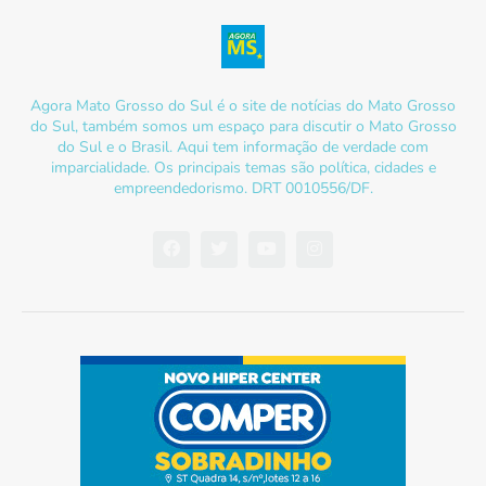
Agora Mato Grosso do Sul é o site de notícias do Mato Grosso
do Sul, também somos um espaço para discutir o Mato Grosso
do Sul e o Brasil. Aqui tem informação de verdade com
imparcialidade. Os principais temas são política, cidades e
empreendedorismo. DRT 0010556/DF.