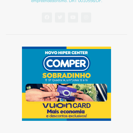
empreendedorismo. DRT 0010556/DF.