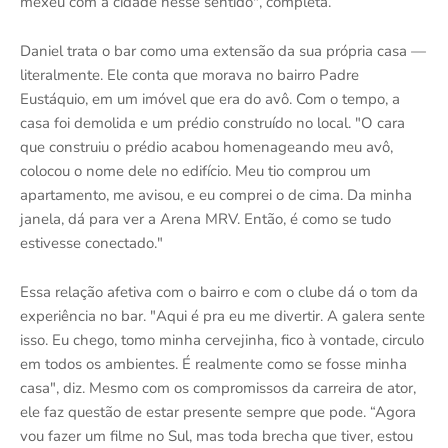
mexeu com a cidade nesse sentido", completa.
Daniel trata o bar como uma extensão da sua própria casa —
literalmente. Ele conta que morava no bairro Padre
Eustáquio, em um imóvel que era do avô. Com o tempo, a
casa foi demolida e um prédio construído no local. "O cara
que construiu o prédio acabou homenageando meu avô,
colocou o nome dele no edifício. Meu tio comprou um
apartamento, me avisou, e eu comprei o de cima. Da minha
janela, dá para ver a Arena MRV. Então, é como se tudo
estivesse conectado."
Essa relação afetiva com o bairro e com o clube dá o tom da
experiência no bar. "Aqui é pra eu me divertir. A galera sente
isso. Eu chego, tomo minha cervejinha, fico à vontade, circulo
em todos os ambientes. É realmente como se fosse minha
casa", diz. Mesmo com os compromissos da carreira de ator,
ele faz questão de estar presente sempre que pode. “Agora
vou fazer um filme no Sul, mas toda brecha que tiver, estou