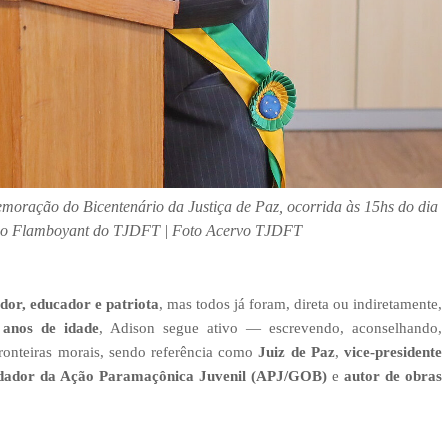
oração do Bicentenário da Justiça de Paz, ocorrida às 15hs do dia
tório Flamboyant do TJDFT | Foto Acervo TJDFT
idor, educador e patriota
, mas todos já foram, direta ou indiretamente,
 anos de idade
, Adison segue ativo — escrevendo, aconselhando,
 fronteiras morais, sendo referência como
Juiz de Paz
,
vice-presidente
dador da Ação Paramaçônica Juvenil (APJ/GOB)
e
autor de obras