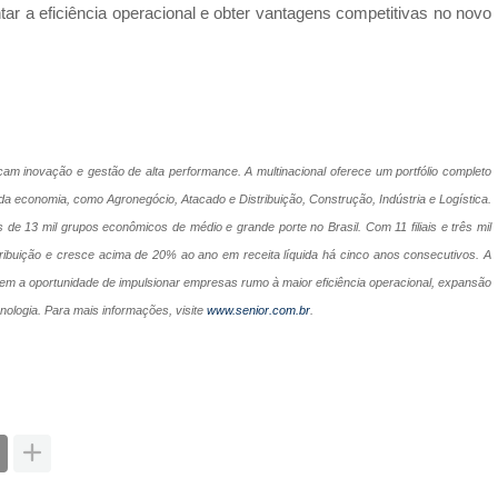
ar a eficiência operacional e obter vantagens competitivas no novo
m inovação e gestão de alta performance. A multinacional oferece um portfólio completo
da economia, como Agronegócio, Atacado e Distribuição, Construção, Indústria e Logística.
e 13 mil grupos econômicos de médio e grande porte no Brasil. Com 11 filiais e três mil
tribuição e cresce acima de 20% ao ano em receita líquida há cinco anos consecutivos. A
 tem a oportunidade de impulsionar empresas rumo à maior eficiência operacional, expansão
ologia. Para mais informações, visite
www.senior.com.br
.