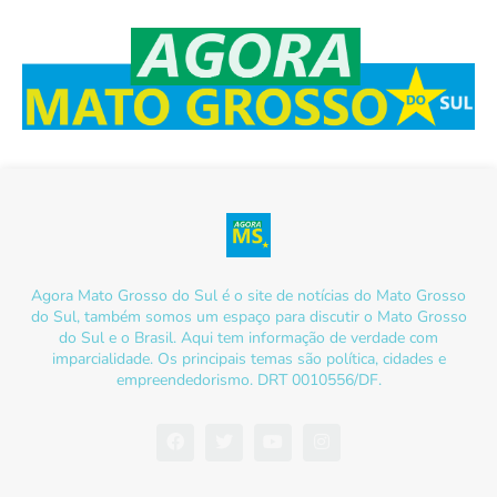
Agora Mato Grosso do Sul é o site de notícias do Mato Grosso
do Sul, também somos um espaço para discutir o Mato Grosso
do Sul e o Brasil. Aqui tem informação de verdade com
imparcialidade. Os principais temas são política, cidades e
empreendedorismo. DRT 0010556/DF.