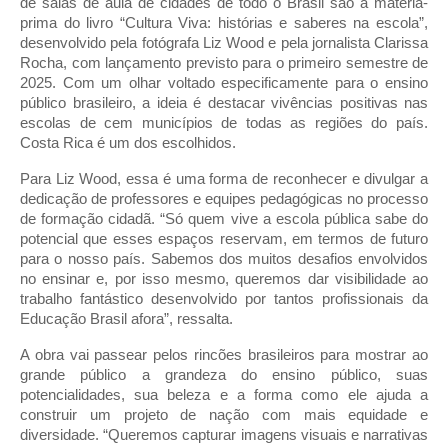
de salas de aula de cidades de todo o Brasil são a matéria-
prima do livro “Cultura Viva: histórias e saberes na escola”,
desenvolvido pela fotógrafa Liz Wood e pela jornalista Clarissa
Rocha, com lançamento previsto para o primeiro semestre de
2025. Com um olhar voltado especificamente para o ensino
público brasileiro, a ideia é destacar vivências positivas nas
escolas de cem municípios de todas as regiões do país.
Costa Rica é um dos escolhidos.
Para Liz Wood, essa é uma forma de reconhecer e divulgar a
dedicação de professores e equipes pedagógicas no processo
de formação cidadã. “Só quem vive a escola pública sabe do
potencial que esses espaços reservam, em termos de futuro
para o nosso país. Sabemos dos muitos desafios envolvidos
no ensinar e, por isso mesmo, queremos dar visibilidade ao
trabalho fantástico desenvolvido por tantos profissionais da
Educação Brasil afora”, ressalta.
A obra vai passear pelos rincões brasileiros para mostrar ao
grande público a grandeza do ensino público, suas
potencialidades, sua beleza e a forma como ele ajuda a
construir um projeto de nação com mais equidade e
diversidade. “Queremos capturar imagens visuais e narrativas