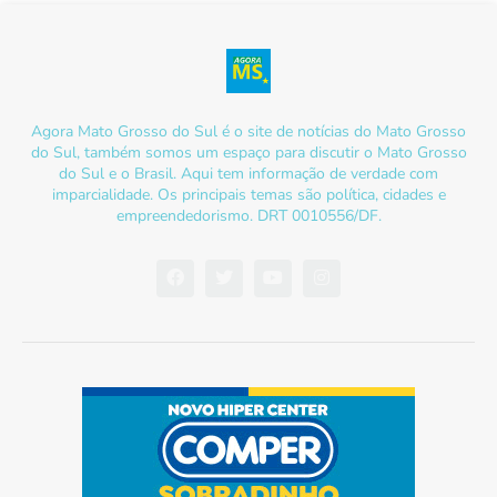
Agora Mato Grosso do Sul é o site de notícias do Mato Grosso
do Sul, também somos um espaço para discutir o Mato Grosso
do Sul e o Brasil. Aqui tem informação de verdade com
imparcialidade. Os principais temas são política, cidades e
empreendedorismo. DRT 0010556/DF.