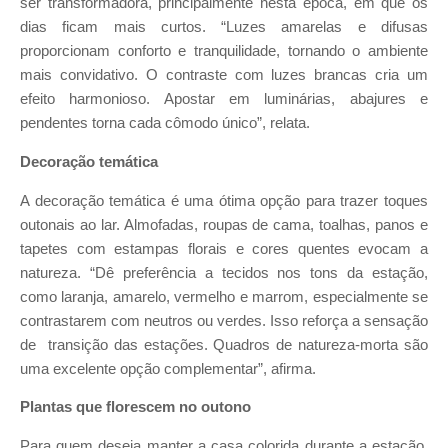
ser transformadora, principalmente nesta época, em que os
dias ficam mais curtos. “Luzes amarelas e difusas
proporcionam conforto e tranquilidade, tornando o ambiente
mais convidativo. O contraste com luzes brancas cria um
efeito harmonioso. Apostar em luminárias, abajures e
pendentes torna cada cômodo único”, relata.
Decoração temática
A decoração temática é uma ótima opção para trazer toques
outonais ao lar. Almofadas, roupas de cama, toalhas, panos e
tapetes com estampas florais e cores quentes evocam a
natureza. “Dê preferência a tecidos nos tons da estação,
como laranja, amarelo, vermelho e marrom, especialmente se
contrastarem com neutros ou verdes. Isso reforça a sensação
de transição das estações. Quadros de natureza-morta são
uma excelente opção complementar”, afirma.
Plantas que florescem no outono
Para quem deseja manter a casa colorida durante a estação,