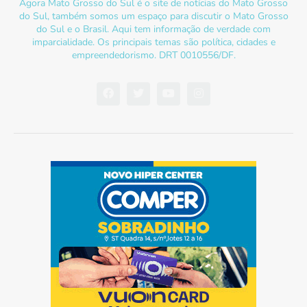
Agora Mato Grosso do Sul é o site de notícias do Mato Grosso
do Sul, também somos um espaço para discutir o Mato Grosso
do Sul e o Brasil. Aqui tem informação de verdade com
imparcialidade. Os principais temas são política, cidades e
empreendedorismo. DRT 0010556/DF.