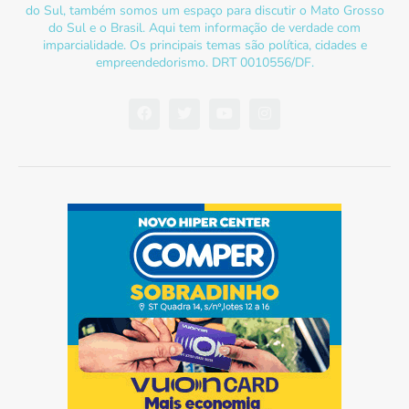
do Sul, também somos um espaço para discutir o Mato Grosso
do Sul e o Brasil. Aqui tem informação de verdade com
imparcialidade. Os principais temas são política, cidades e
empreendedorismo. DRT 0010556/DF.