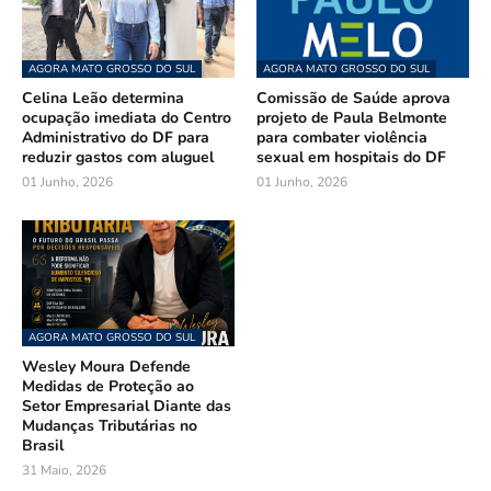
AGORA MATO GROSSO DO SUL
AGORA MATO GROSSO DO SUL
Celina Leão determina
Comissão de Saúde aprova
ocupação imediata do Centro
projeto de Paula Belmonte
Administrativo do DF para
para combater violência
reduzir gastos com aluguel
sexual em hospitais do DF
01 Junho, 2026
01 Junho, 2026
AGORA MATO GROSSO DO SUL
Wesley Moura Defende
Medidas de Proteção ao
Setor Empresarial Diante das
Mudanças Tributárias no
Brasil
31 Maio, 2026