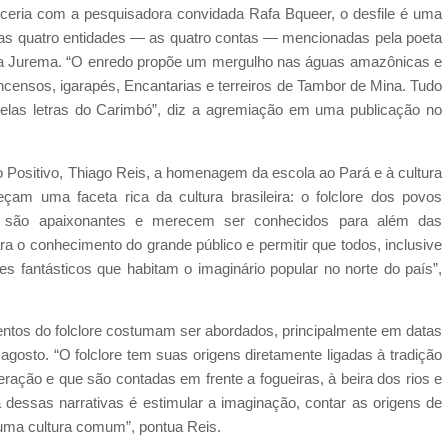
ceria com a pesquisadora convidada Rafa Bqueer, o desfile é uma
das quatro entidades — as quatro contas — mencionadas pela poeta
la Jurema. “O enredo propõe um mergulho nas águas amazônicas e
incensos, igarapés, Encantarias e terreiros de Tambor de Mina. Tudo
elas letras do Carimbó”, diz a agremiação em uma publicação no
o Positivo, Thiago Reis, a homenagem da escola ao Pará e à cultura
am uma faceta rica da cultura brasileira: o folclore dos povos
ro são apaixonantes e merecem ser conhecidos para além das
ara o conhecimento do grande público e permitir que todos, inclusive
 fantásticos que habitam o imaginário popular no norte do país”,
mentos do folclore costumam ser abordados, principalmente em datas
agosto. “O folclore tem suas origens diretamente ligadas à tradição
ração e que são contadas em frente a fogueiras, à beira dos rios e
 dessas narrativas é estimular a imaginação, contar as origens de
 uma cultura comum”, pontua Reis.