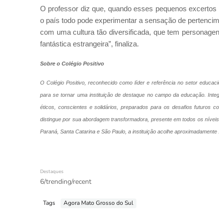
O professor diz que, quando esses pequenos excertos
o país todo pode experimentar a sensação de pertenc
com uma cultura tão diversificada, que tem personagens
fantástica estrangeira”, finaliza.
Sobre o Colégio Positivo
O Colégio Positivo, reconhecido como líder e referência no setor educac
para se tornar uma instituição de destaque no campo da educação
. Int
éticos, conscientes e solidários, preparados para os desafios futuros c
distingue por sua abordagem transformadora, presente em todos os nívei
Paraná, Santa Catarina e São Paulo, a instituição acolhe aproximadamente 1
Destaques
6/trending/recent
Tags
Agora Mato Grosso do Sul