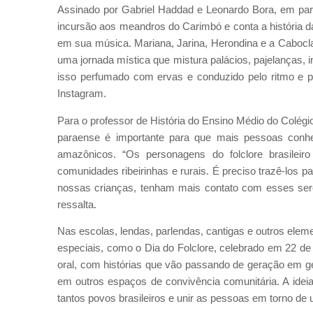
Assinado por Gabriel Haddad e Leonardo Bora, em par
incursão aos meandros do Carimbó e conta a história 
em sua música. Mariana, Jarina, Herondina e a Caboc
uma jornada mística que mistura palácios, pajelanças, 
isso perfumado com ervas e conduzido pelo ritmo e p
Instagram.
Para o professor de História do Ensino Médio do Colégi
paraense é importante para que mais pessoas conheç
amazônicos. “Os personagens do folclore brasilei
comunidades ribeirinhas e rurais. É preciso trazê-los p
nossas crianças, tenham mais contato com esses seres
ressalta.
Nas escolas, lendas, parlendas, cantigas e outros ele
especiais, como o Dia do Folclore, celebrado em 22 de 
oral, com histórias que vão passando de geração em ge
em outros espaços de convivência comunitária. A ideia
tantos povos brasileiros e unir as pessoas em torno de