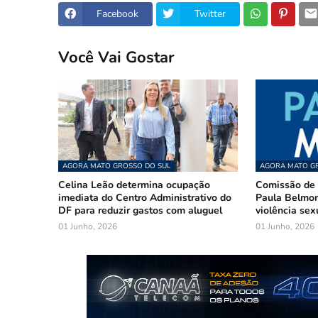
Facebook
Twitter
Você Vai Gostar
AGORA MATO GROSSO DO SUL
AGORA MATO GR
Celina Leão determina ocupação
Comissão de 
imediata do Centro Administrativo do
Paula Belmon
DF para reduzir gastos com aluguel
violência sex
01 Junho, 2026
01 Junho, 2026