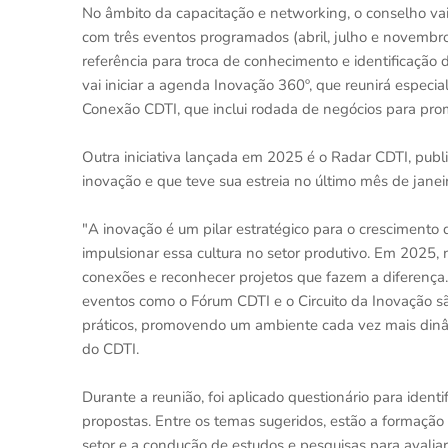
No âmbito da capacitação e networking, o conselho vai
com três eventos programados (abril, julho e novembro);
referência para troca de conhecimento e identificação d
vai iniciar a agenda Inovação 360º, que reunirá especia
Conexão CDTI, que inclui rodada de negócios para prom
Outra iniciativa lançada em 2025 é o Radar CDTI, publi
inovação e que teve sua estreia no último mês de janeir
"A inovação é um pilar estratégico para o crescimento
impulsionar essa cultura no setor produtivo. Em 2025, 
conexões e reconhecer projetos que fazem a diferença.
eventos como o Fórum CDTI e o Circuito da Inovação s
práticos, promovendo um ambiente cada vez mais dinâmi
do CDTI.
Durante a reunião, foi aplicado questionário para iden
propostas. Entre os temas sugeridos, estão a formação
setor e a condução de estudos e pesquisas para avalia