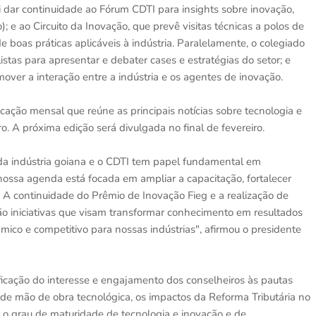
 dar continuidade ao Fórum CDTI para insights sobre inovação,
 e ao Circuito da Inovação, que prevê visitas técnicas a polos de
e boas práticas aplicáveis à indústria. Paralelamente, o colegiado
listas para apresentar e debater cases e estratégias do setor; e
over a interação entre a indústria e os agentes de inovação.
cação mensal que reúne as principais notícias sobre tecnologia e
o. A próxima edição será divulgada no final de fevereiro.
 da indústria goiana e o CDTI tem papel fundamental em
nossa agenda está focada em ampliar a capacitação, fortalecer
 A continuidade do Prêmio de Inovação Fieg e a realização de
ão iniciativas que visam transformar conhecimento em resultados
co e competitivo para nossas indústrias", afirmou o presidente
tificação do interesse e engajamento dos conselheiros às pautas
 de mão de obra tecnológica, os impactos da Reforma Tributária no
r o grau de maturidade de tecnologia e inovação e de