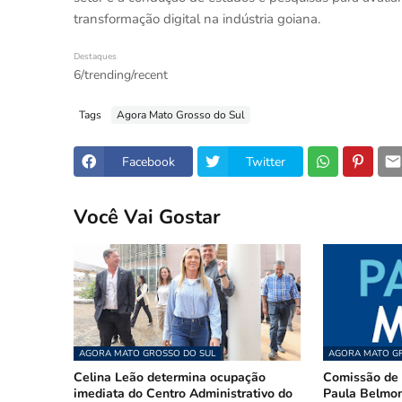
transformação digital na indústria goiana.
Destaques
6/trending/recent
Tags
Agora Mato Grosso do Sul
Facebook
Twitter
Você Vai Gostar
AGORA MATO GROSSO DO SUL
AGORA MATO GR
Celina Leão determina ocupação
Comissão de 
imediata do Centro Administrativo do
Paula Belmon