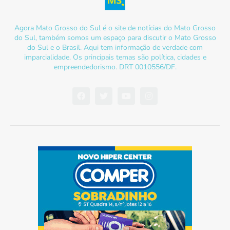
Agora Mato Grosso do Sul é o site de notícias do Mato Grosso
do Sul, também somos um espaço para discutir o Mato Grosso
do Sul e o Brasil. Aqui tem informação de verdade com
imparcialidade. Os principais temas são política, cidades e
empreendedorismo. DRT 0010556/DF.