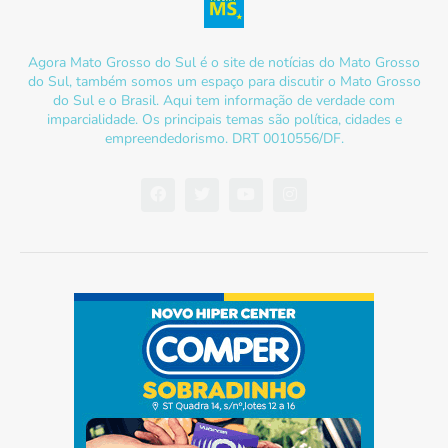
Agora Mato Grosso do Sul é o site de notícias do Mato Grosso
do Sul, também somos um espaço para discutir o Mato Grosso
do Sul e o Brasil. Aqui tem informação de verdade com
imparcialidade. Os principais temas são política, cidades e
empreendedorismo. DRT 0010556/DF.