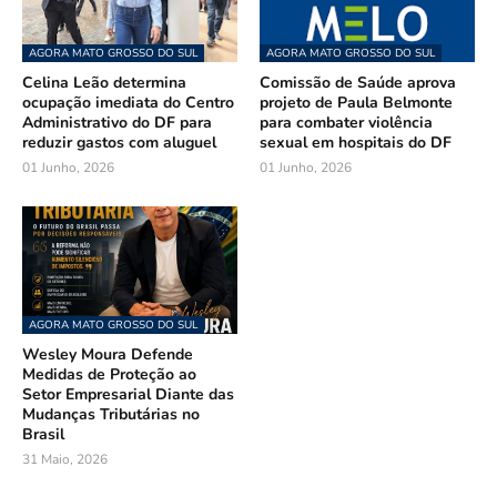
AGORA MATO GROSSO DO SUL
AGORA MATO GROSSO DO SUL
Celina Leão determina
Comissão de Saúde aprova
ocupação imediata do Centro
projeto de Paula Belmonte
Administrativo do DF para
para combater violência
reduzir gastos com aluguel
sexual em hospitais do DF
01 Junho, 2026
01 Junho, 2026
AGORA MATO GROSSO DO SUL
Wesley Moura Defende
Medidas de Proteção ao
Setor Empresarial Diante das
Mudanças Tributárias no
Brasil
31 Maio, 2026