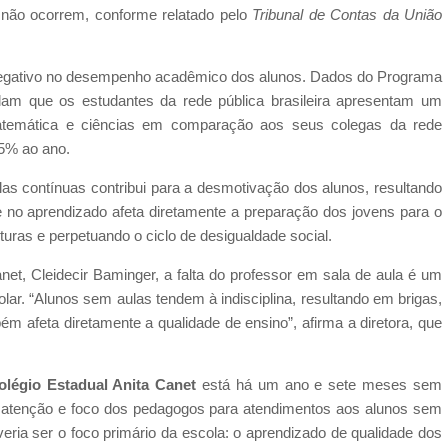
o não ocorrem, conforme relatado pelo
Tribunal de Contas da União
 negativo no desempenho acadêmico dos alunos. Dados do Programa
elam que os estudantes da rede pública brasileira apresentam um
 matemática e ciências em comparação aos seus colegas da rede
 5% ao ano.
as contínuas contribui para a desmotivação dos alunos, resultando
e no aprendizado afeta diretamente a preparação dos jovens para o
turas e perpetuando o ciclo de desigualdade social.
net, Cleidecir Baminger, a falta do professor em sala de aula é um
olar. “Alunos sem aulas tendem à indisciplina, resultando em brigas,
m afeta diretamente a qualidade de ensino”, afirma a diretora, que
olégio Estadual Anita Canet
está há um ano e sete meses sem
 a atenção e foco dos pedagogos para atendimentos aos alunos sem
ria ser o foco primário da escola: o aprendizado de qualidade dos