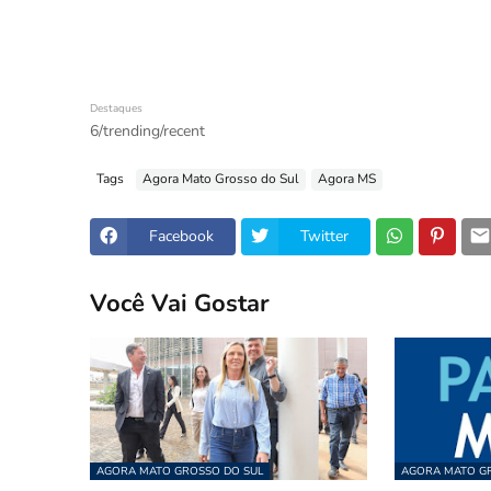
Destaques
6/trending/recent
Tags
Agora Mato Grosso do Sul
Agora MS
Facebook
Twitter
Você Vai Gostar
AGORA MATO GROSSO DO SUL
AGORA MATO GR