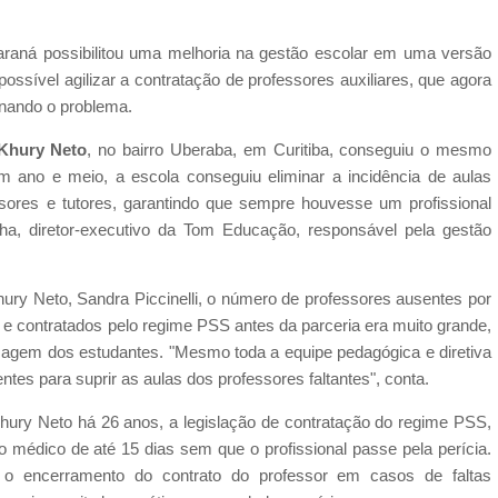
araná possibilitou uma melhoria na gestão escolar em uma versão
possível agilizar a contratação de professores auxiliares, que agora
inando o problema.
 Khury Neto
, no bairro Uberaba, em Curitiba, conseguiu o mesmo
m ano e meio, a escola conseguiu eliminar a incidência de aulas
essores e tutores, garantindo que sempre houvesse um profissional
nha, diretor-executivo da Tom Educação, responsável pela gestão
hury Neto, Sandra Piccinelli, o número de professores ausentes por
os e contratados pelo regime PSS antes da parceria era muito grande,
agem dos estudantes. "Mesmo toda a equipe pedagógica e diretiva
tes para suprir as aulas dos professores faltantes", conta.
Khury Neto há 26 anos, a legislação de contratação do regime PSS,
 médico de até 15 dias sem que o profissional passe pela perícia.
e o encerramento do contrato do professor em casos de faltas