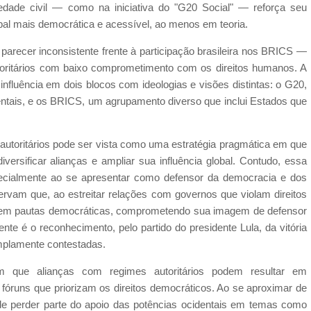
edade civil — como na iniciativa do "G20 Social" — reforça seu
l mais democrática e acessível, ao menos em teoria.
parecer inconsistente frente à participação brasileira nos BRICS —
toritários com baixo comprometimento com os direitos humanos. A
a influência em dois blocos com ideologias e visões distintas: o G20,
entais, e os BRICS, um agrupamento diverso que inclui Estados que
 autoritários pode ser vista como uma estratégia pragmática em que
versificar alianças e ampliar sua influência global. Contudo, essa
ecialmente ao se apresentar como defensor da democracia e dos
rvam que, ao estreitar relações com governos que violam direitos
lidade em pautas democráticas, comprometendo sua imagem de defensor
e é o reconhecimento, pelo partido do presidente Lula, da vitória
mplamente contestadas.
m que alianças com regimes autoritários podem resultar em
 fóruns que priorizam os direitos democráticos. Ao se aproximar de
ode perder parte do apoio das potências ocidentais em temas como