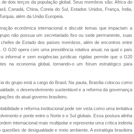
a de dois terços da população global. Seus membros são: África do
rasil, Canadá, China, Coreia do Sul, Estados Unidos, França, Índia,
 Turquia, além da União Europeia.
ração econômica internacional e discutir temas que impactam a
 grupo não possua um secretariado fixo ou sede permanente, suas
e chefes de Estado dos países membros, além de encontros entre
s. O G20 opera com uma presidência rotativa anual, na qual o país
ura informal e sem exigências jurídicas rígidas permite que o G20
tes na economia global, tornando-o um fórum estratégico para
 do grupo está a cargo do Brasil. Na pauta, Brasília colocou como
ualdade, o desenvolvimento sustentável e a reforma da governança
pações do atual governo brasileiro.
tabilidade e reforma institucional pode ser vista como uma tentativa
lvimento e ponte entre o Norte e o Sul globais. Essa postura alinha
em internacional mais multipolar e representa uma crítica indireta
questões de desigualdade e meio ambiente. A estratégia brasileira