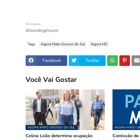
Destaques
6/trending/recent
Tags
Agora Mato Grosso do Sul
Agora MS
Facebook
Twitter
Você Vai Gostar
AGORA MATO GROSSO DO SUL
AGORA MATO GR
Celina Leão determina ocupação
Comissão de 