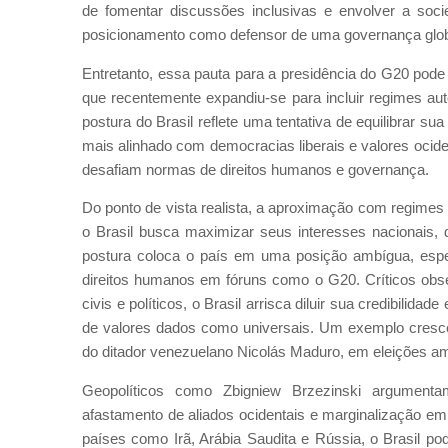
de fomentar discussões inclusivas e envolver a soci
posicionamento como defensor de uma governança globa
Entretanto, essa pauta para a presidência do G20 pode 
que recentemente expandiu-se para incluir regimes au
postura do Brasil reflete uma tentativa de equilibrar su
mais alinhado com democracias liberais e valores ocid
desafiam normas de direitos humanos e governança.
Do ponto de vista realista, a aproximação com regimes
o Brasil busca maximizar seus interesses nacionais, di
postura coloca o país em uma posição ambígua, esp
direitos humanos em fóruns como o G20. Críticos obse
civis e políticos, o Brasil arrisca diluir sua credibi
de valores dados como universais. Um exemplo crescent
do ditador venezuelano Nicolás Maduro, em eleições a
Geopolíticos como Zbigniew Brzezinski argumenta
afastamento de aliados ocidentais e marginalização em
países como Irã, Arábia Saudita e Rússia, o Brasil p