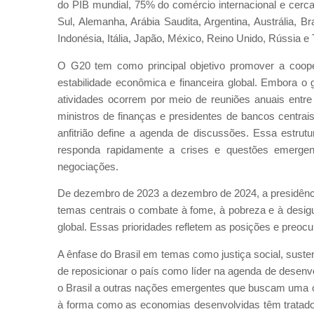
do PIB mundial, 75% do comércio internacional e cerc
Sul, Alemanha, Arábia Saudita, Argentina, Austrália, B
Indonésia, Itália, Japão, México, Reino Unido, Rússia e
O G20 tem como principal objetivo promover a coope
estabilidade econômica e financeira global. Embora o
atividades ocorrem por meio de reuniões anuais entr
ministros de finanças e presidentes de bancos centrai
anfitrião define a agenda de discussões. Essa estrut
responda rapidamente a crises e questões emergen
negociações.
De dezembro de 2023 a dezembro de 2024, a presidência
temas centrais o combate à fome, à pobreza e à desig
global. Essas prioridades refletem as posições e preocu
A ênfase do Brasil em temas como justiça social, susten
de reposicionar o país como líder na agenda de desenvo
o Brasil a outras nações emergentes que buscam uma ord
à forma como as economias desenvolvidas têm tratado 