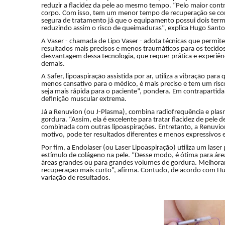
reduzir a flacidez da pele ao mesmo tempo. “Pelo maior cont
corpo. Com isso, tem um menor tempo de recuperação se comp
segura de tratamento já que o equipamento possui dois term
reduzindo assim o risco de queimaduras”, explica Hugo Santo
A Vaser - chamada de Lipo Vaser - adota técnicas que permit
resultados mais precisos e menos traumáticos para os tecid
desvantagem dessa tecnologia, que requer prática e experiê
demais.
A Safer, lipoaspiração assistida por ar, utiliza a vibração par
menos cansativo para o médico, é mais preciso e tem um ris
seja mais rápida para o paciente”, pondera. Em contrapartida
definição muscular extrema.
Já a Renuvion (ou J-Plasma), combina radiofrequência e plasm
gordura. “Assim, ela é excelente para tratar flacidez de pele d
combinada com outras lipoaspirações. Entretanto, a Renuvio
motivo, pode ter resultados diferentes e menos expressivos 
Por fim, a Endolaser (ou Laser Lipoaspiração) utiliza um las
estímulo de colágeno na pele. “Desse modo, é ótima para áre
áreas grandes ou para grandes volumes de gordura. Melhoran
recuperação mais curto”, afirma. Contudo, de acordo com H
variação de resultados.