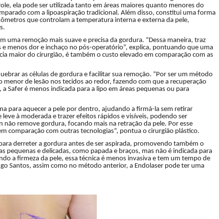
role, ela pode ser utilizada tanto em áreas maiores quanto menores do
arado com a lipoaspiração tradicional. Além disso, constitui uma forma
ômetros que controlam a temperatura interna e externa da pele,
s.
em uma remoção mais suave e precisa da gordura. “Dessa maneira, traz
os e menos dor e inchaço no pós-operatório”, explica, pontuando que uma
ncia maior do cirurgião, é também o custo elevado em comparação com as
a quebrar as células de gordura e facilitar sua remoção. “Por ser um método
co menor de lesão nos tecidos ao redor, fazendo com que a recuperação
, a Safer é menos indicada para a lipo em áreas pequenas ou para
a para aquecer a pele por dentro, ajudando a firmá-la sem retirar
e leve à moderada e trazer efeitos rápidos e visíveis, podendo ser
n não remove gordura, focando mais na retração da pele. Por esse
em comparação com outras tecnologias”, pontua o cirurgião plástico.
er para derreter a gordura antes de ser aspirada, promovendo também o
as pequenas e delicadas, como papada e braços, mas não é indicada para
do a firmeza da pele, essa técnica é menos invasiva e tem um tempo de
ugo Santos, assim como no método anterior, a Endolaser pode ter uma