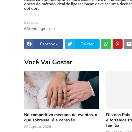
opção do método ideal de lipoaspiração deve ser uma decisão
obtidos.
Destaques
6/trending/recent
Facebook
Twitter
Você Vai Gostar
No competitivo mercado de eventos, o
Dia dos Pais
que sobressai é a conexão
e fortalece t
família
05 Agosto, 2026