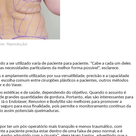
oto: Reprodução)
o a ser utilizado varia de paciente para paciente. “Cabe a cada um deles
as necessidades particulares da melhor forma possível”, esclarece.
e amplamente utilizadas por sua versatilidade, precisão e a capacidade
a escolha comum entre cirurgiões plásticos e pacientes, outros métodos
 e do Vaser.
es estéticas e de saúde, dependendo do objetivo. Quando o assunto é
de grandes quantidades de gordura. Portanto, elas são interessantes para
. Já o Endolaser, Renuvion e Bodytite são melhores para promover a
s seguro para essa finalidade, pois permite o monitoramento contínuo da
do assim potenciais queimaduras.
s por ter um pós-operatório mais tranquilo e menos traumático, com
ente a paciente precisa estar dentro de uma faixa de peso normal, e é
o ganho adquirido com a cirurgia”, alega Hugo Santos, advertindo que a