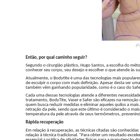
(F
Então, por qual caminho seguir?
Segundo o cirurgião plástico, Hugo Santos, a escolha do métod
conhecer seu corpo, seu desejo e escolher o que atende às su
Atualmente, o Bodytite é uma das tecnologias mais populares 
de esculpir o corpo com mais definição. Apesar desta ser um
também vêm ganhando popularidade, como é o caso do Safer
Cada uma dessas tecnologias atende a diferentes necessidad
tratamento, BodyTite, Vaser e Safer são eficazes na remoção 
quem busca reduzir medidas e eliminar aqueles quilos a mais
retração da pele, sendo que este último é considerado o mai
temperatura da pele através de seus termômetros, prevenin
Rápida recuperação
Em relação à recuperação, as técnicas citadas são conhecida
relação à técnica tradicional. “Para obter um resultado excel
essencial a prática de atividades físicas para a manutenção d