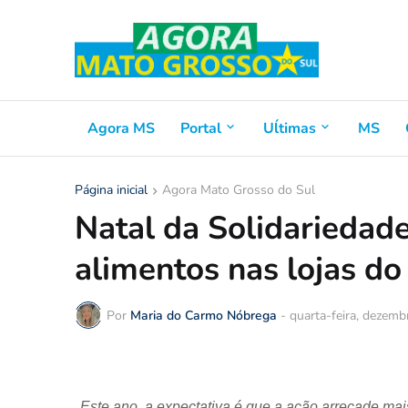
Agora MS
Portal
Uĺtimas
MS
Página inicial
Agora Mato Grosso do Sul
Natal da Solidariedade
alimentos nas lojas d
Por
Maria do Carmo Nóbrega
-
quarta-feira, dezemb
Este ano, a expectativa é que a ação arrecade mai