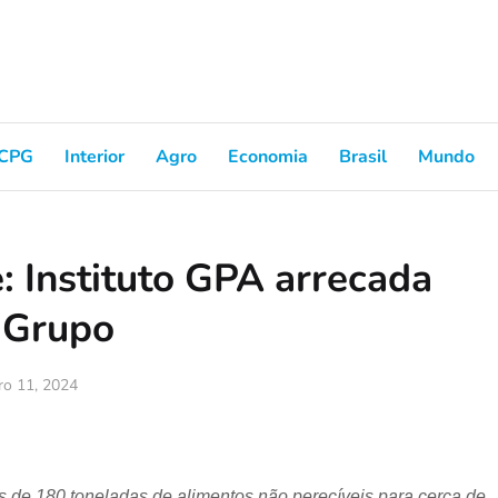
CPG
Interior
Agro
Economia
Brasil
Mundo
: Instituto GPA arrecada
o Grupo
ro 11, 2024
s de 180 toneladas de alimentos não perecíveis para cerca de