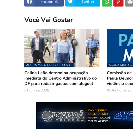
Facebook
Twitter
Você Vai Gostar
AGORA MATO GROSSO DO SUL
AGORA MATO GR
Celina Leão determina ocupação
Comissão de 
imediata do Centro Administrativo do
Paula Belmon
DF para reduzir gastos com aluguel
violência sex
01 Junho, 2026
01 Junho, 2026