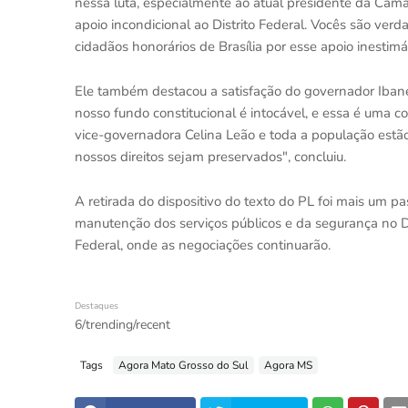
nessa luta, especialmente ao atual presidente da Câmar
apoio incondicional ao Distrito Federal. Vocês são ver
cidadãos honorários de Brasília por esse apoio inestimá
Ele também destacou a satisfação do governador Ibane
nosso fundo constitucional é intocável, e essa é uma c
vice-governadora Celina Leão e toda a população estão 
nossos direitos sejam preservados", concluiu.
A retirada do dispositivo do texto do PL foi mais um p
manutenção dos serviços públicos e da segurança no Di
Federal, onde as negociações continuarão.
Destaques
6/trending/recent
Tags
Agora Mato Grosso do Sul
Agora MS