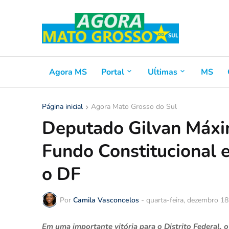
Agora MS
Portal
Uĺtimas
MS
Página inicial
Agora Mato Grosso do Sul
Deputado Gilvan Máxi
Fundo Constitucional 
o DF
Por
Camila Vasconcelos
-
quarta-feira, dezembro 18
Em uma importante vitória para o Distrito Federal,