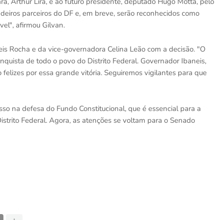
a, Arthur Lira, e ao futuro presidente, deputado Hugo Motta, pelo
dadeiros parceiros do DF e, em breve, serão reconhecidos como
vel", afirmou Gilvan.
is Rocha e da vice-governadora Celina Leão com a decisão. "O
onquista de todo o povo do Distrito Federal. Governador Ibaneis,
felizes por essa grande vitória. Seguiremos vigilantes para que
asso na defesa do Fundo Constitucional, que é essencial para a
strito Federal. Agora, as atenções se voltam para o Senado