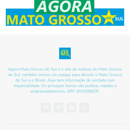
Agora Mato Grosso do Sul é o site de notícias do Mato Grosso
do Sul, também somos um espaço para discutir o Mato Grosso
do Sul e o Brasil. Aqui tem informação de verdade com
imparcialidade. Os principais temas são política, cidades e
empreendedorismo. DRT 0010556/DF.