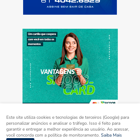
Este site utiliza cookies e tecnologias de terceiros (Google) para
personalizar anúncios e analisar o tráfego. Isso é feito para
garantir e entregar a melhor experiência ao usuário. Ao acessar,
Home
Sobre
Contato
Mídia Kit
você concorda com a política de monitoramento.
Saiba Mais