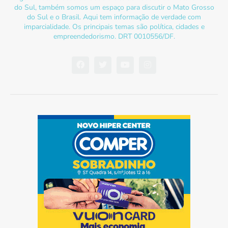
do Sul, também somos um espaço para discutir o Mato Grosso
do Sul e o Brasil. Aqui tem informação de verdade com
imparcialidade. Os principais temas são política, cidades e
empreendedorismo. DRT 0010556/DF.