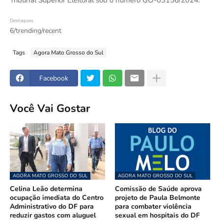
Tribunal Superior Eleitoral sob o número GO-03156/2024.
Destaques
6/trending/recent
Tags
Agora Mato Grosso do Sul
Facebook
Você Vai Gostar
AGORA MATO GROSSO DO SUL
AGORA MATO GROSSO DO SUL
Celina Leão determina
Comissão de Saúde aprova
ocupação imediata do Centro
projeto de Paula Belmonte
Administrativo do DF para
para combater violência
reduzir gastos com aluguel
sexual em hospitais do DF