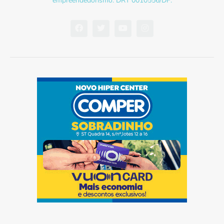
empreendedorismo. DRT 0010556/DF.