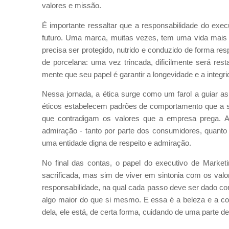
valores e missão.
É importante ressaltar que a responsabilidade do execu
futuro. Uma marca, muitas vezes, tem uma vida mais l
precisa ser protegido, nutrido e conduzido de forma re
de porcelana: uma vez trincada, dificilmente será rest
mente que seu papel é garantir a longevidade e a integr
Nessa jornada, a ética surge como um farol a guiar 
éticos estabelecem padrões de comportamento que a s
que contradigam os valores que a empresa prega. A c
admiração - tanto por parte dos consumidores, quant
uma entidade digna de respeito e admiração.
No final das contas, o papel do executivo de Market
sacrificada, mas sim de viver em sintonia com os val
responsabilidade, na qual cada passo deve ser dado co
algo maior do que si mesmo. E essa é a beleza e a co
dela, ele está, de certa forma, cuidando de uma parte de 