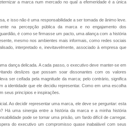
 eternizar a marca num mercado no qual a efemeridade é a única
esa, e isso não é uma responsabilidade a ser tomada de ânimo leve.
tamente na percepção pública da marca e no engajamento dos
guardião, é como se firmasse um pacto, uma aliança com a história
esente, mesmo nos ambientes mais informais, como redes sociais
isado, interpretado e, inevitavelmente, associado à empresa que
ma dança delicada. A cada passo, o executivo deve manter-se em
itando deslizes que possam soar dissonantes com os valores
deva ser ceifada pela magnitude da marca; pelo contrário, significa
 a identidade que ele decidiu representar. Como em uma escolha
om seus princípios e inspirações.
icial. Ao decidir representar uma marca, ele deve se perguntar: esta
? Há uma sinergia entre a história da marca e a minha história
abilidade pode se tornar uma prisão, um fardo difícil de carregar.
pera do executivo um compromisso quase inabalável com seus