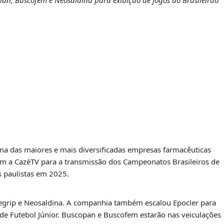
pan, Buscofem e Neosaldina para exibição de jogos do Brasileirão
 das maiores e mais diversificadas empresas farmacêuticas
com a CazéTV para a transmissão dos Campeonatos Brasileiros de
s paulistas em 2025.
negrip e Neosaldina. A companhia também escalou Epocler para
 de Futebol Júnior. Buscopan e Buscofem estarão nas veiculações