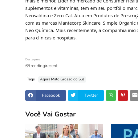
mais e melhor. Líder no mercado de Consumer Healt
suplementos e vitaminas, tem em seu portfólio marc
Neosaldina e Zero-Cal. Atua em Produtos de Prescri
com as marcas Mantecorp Skincare, Simple Organic e
Neo Química. Mais recentemente, a Companhia inicio
para clínicas e hospitais.
Destaques
6/trending/recent
Tags
Agora Mato Grosso do Sul
Facebook
Twitter
Você Vai Gostar