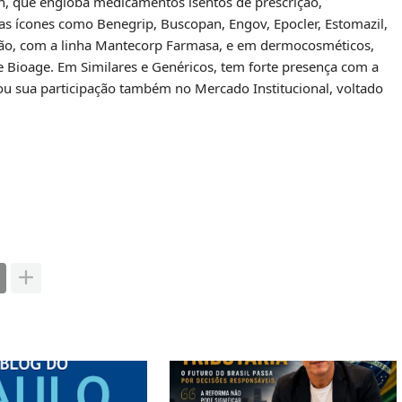
h, que engloba medicamentos isentos de prescrição,
as ícones como Benegrip, Buscopan, Engov, Epocler, Estomazil,
ção, com a linha Mantecorp Farmasa, e em dermocosméticos,
 Bioage. Em Similares e Genéricos, tem forte presença com a
u sua participação também no Mercado Institucional, voltado