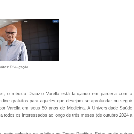
ditos: Divulgação
dos, o médico Drauzio Varella está lançando em parceria com a
-line gratuitos para aqueles que desejam se aprofundar ou seguir
 por Varella em seus 50 anos de Medicina. A Universidade Saúde
 todos os interessados ao longo de três meses (de outubro 2024 a
2), após palestra do médico no Teatro Positivo. Entre muito outros