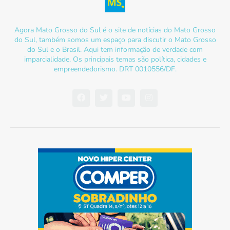
Agora Mato Grosso do Sul é o site de notícias do Mato Grosso
do Sul, também somos um espaço para discutir o Mato Grosso
do Sul e o Brasil. Aqui tem informação de verdade com
imparcialidade. Os principais temas são política, cidades e
empreendedorismo. DRT 0010556/DF.