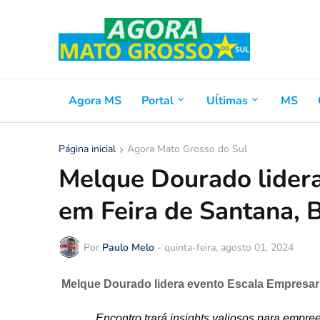
Agora MS
Portal
Uĺtimas
MS
Página inicial
Agora Mato Grosso do Sul
Melque Dourado lidera
em Feira de Santana, 
Por
Paulo Melo
-
quinta-feira, agosto 01, 2024
Melque Dourado lidera evento Escala Empresari
Encontro trará insights valiosos para emp