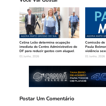
Você Vai Gostar
AGORA MATO GROSSO DO SUL
AGORA MATO GR
Celina Leão determina ocupação
Comissão de 
imediata do Centro Administrativo do
Paula Belmon
DF para reduzir gastos com aluguel
violência sex
01 Junho, 2026
01 Junho, 2026
Postar Um Comentário