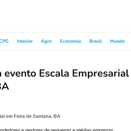
CPG
Interior
Agro
Economia
Brasil
Mundo
 evento Escala Empresarial
BA
al em Feira de Santana, BA
reendedores e gestores de pequenas e médias empresas