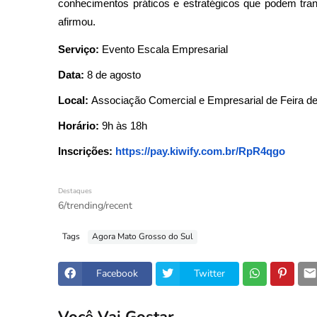
conhecimentos práticos e estratégicos que podem tran
afirmou.
Serviço:
Evento Escala Empresarial
Data:
8 de agosto
Local:
Associação Comercial e Empresarial de Feira d
Horário:
9h às 18h
Inscrições:
https://pay.
kiwify.com.br/RpR4qgo
Destaques
6/trending/recent
Tags
Agora Mato Grosso do Sul
Facebook
Twitter